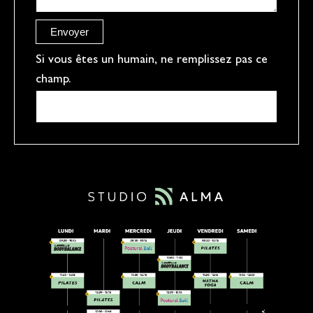
r
e
Envoyer
f
Si vous êtes un humain, ne remplissez pas ce
champ.