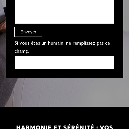
g
e
r
e
Envoyer
f
Si vous êtes un humain, ne remplissez pas ce
champ.
HARMONIE ET SÉRÉNITÉ : VOS