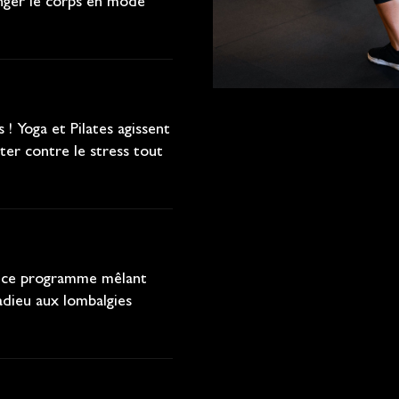
enger le corps en mode
! Yoga et Pilates agissent
ter contre le stress tout
ec ce programme mêlant
adieu aux lombalgies