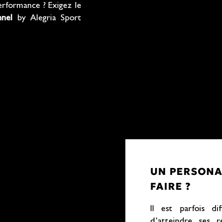
erformance ? Exigez le
nnel
by Alegria Sport
UN PERSONAL
FAIRE ?
Il est parfois di
d’atteindre ses 