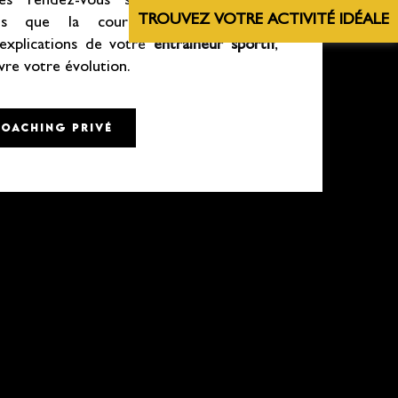
les rendez-vous s’enchaînent à votre
TROUVEZ VOTRE ACTIVITÉ IDÉALE
dis que la courbe de progression,
explications de votre
entraîneur sportif
,
vre votre évolution.
COACHING PRIVÉ